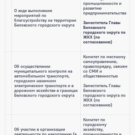
промышленности и
развитию
О ходе выполнения
предпринимательства
мероприятий по
благоустройству на территории
Заместитель Главы
Беловского городского округа
Беловского
городского округа по
ЖКХ (по
согласованию)
Комитет по местному
самоуправлению,
Об осуществлении
правопорядку, связям
муниципального контроля на
со СМИ и
автомобильном транспорте,
общественностью
городском наземном
электрическом транспорте и в
Заместитель Главы
дорожном хозяйстве в границах
Беловского
Беловского городского округа
городского округа по
ЖКХ (по
согласованию)
Комитет по
городскому
Об участии в организации
хозяйству,
деятельности по накоплению (в
промышленности и