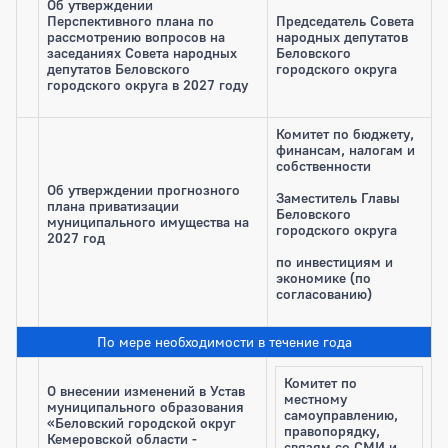
Об утверждении
Перспективного плана по
Председатель Совета
рассмотрению вопросов на
народных депутатов
заседаниях Совета народных
Беловского
депутатов Беловского
городского округа
городского округа в 2027 году
Комитет по бюджету,
финансам, налогам и
собственности
Об утверждении прогнозного
Заместитель Главы
плана приватизации
Беловского
муниципального имущества на
городского округа
2027 год
по инвестициям и
экономике (по
согласованию)
По мере необходимости в течение года
Комитет по
О внесении изменений в Устав
местному
муниципального образования
самоуправлению,
«Беловский городской округ
правопорядку,
Кемеровской области -
связям со СМИ и