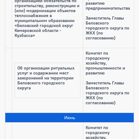
организацией обязательств по
развитию
строительству, реконструкции и
предпринимательства
(или) модернизации объектов
теплоснабжения в
Заместитель Главы
муниципальном образовании
Беловского
«Беловский городской округ
городского округа по
Кемеровской области -
ЖКХ (по
Кузбасса»
согласованию)
Комитет по
городскому
хозяйству,
Об организации ритуальных
промышленности и
услуг и содержании мест
развитию
захоронений на территории
Беловского городского
Заместитель Главы
округа
Беловского
городского округа по
ЖКХ (по
согласованию)
Июнь
Комитет по
городскому
хозяйству,