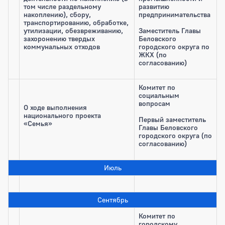
том числе раздельному
развитию
накоплению), сбору,
предпринимательства
транспортированию, обработке,
утилизации, обезвреживанию,
Заместитель Главы
захоронению твердых
Беловского
коммунальных отходов
городского округа по
ЖКХ (по
согласованию)
Комитет по
социальным
вопросам
О ходе выполнения
национального проекта
Первый заместитель
«Семья»
Главы Беловского
городского округа (по
согласованию)
Июль
Сентябрь
Комитет по
городскому