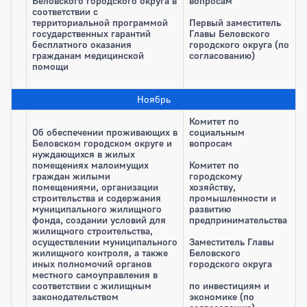
Беловского городского округа в
вопросам
соответствии с
территориальной программой
Первый заместитель
государственных гарантий
Главы Беловского
бесплатного оказания
городского округа (по
гражданам медицинской
согласованию)
помощи
Ноябрь
Комитет по
Об обеспечении проживающих в
социальным
Беловском городском округе и
вопросам
нуждающихся в жилых
помещениях малоимущих
Комитет по
граждан жилыми
городскому
помещениями, организации
хозяйству,
строительства и содержания
промышленности и
муниципального жилищного
развитию
фонда, создании условий для
предпринимательства
жилищного строительства,
осуществлении муниципального
Заместитель Главы
жилищного контроля, а также
Беловского
иных полномочий органов
городского округа
местного самоуправления в
соответствии с жилищным
по инвестициям и
законодательством
экономике (по