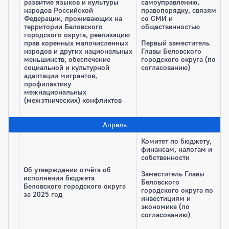
развитие языков и культуры
самоуправлению,
народов Российской
правопорядку, связям
Федерации, проживающих на
со СМИ и
территории Беловского
общественностью
городского округа, реализацию
прав коренных малочисленных
Первый заместитель
народов и других национальных
Главы Беловского
меньшинств, обеспечение
городского округа (по
социальной и культурной
согласованию)
адаптации мигрантов,
профилактику
межнациональных
(межэтнических) конфликтов
Апрель
Комитет по бюджету,
финансам, налогам и
собственности
Об утверждении отчёта об
Заместитель Главы
исполнении бюджета
Беловского
Беловского городского округа
городского округа
по
за 2025 год
инвестициям и
экономике (по
согласованию)